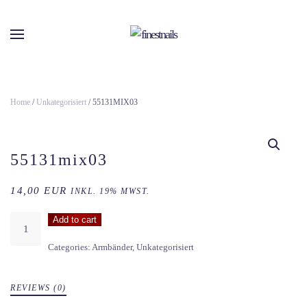
Skip to main content
Home
/
Unkategorisiert
/ 55131MIX03
55131mix03
14,00
EUR
INKL. 19% MWST.
55131MIX03
Add to cart
quantity
Categories:
Armbänder
,
Unkategorisiert
REVIEWS (0)