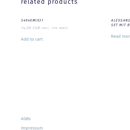
related products
54940MIX31
ALESSAN
SET MIT 
14,00
EUR
INKL. 19% MWST.
Read mor
Add to cart
AGBs
Impressum