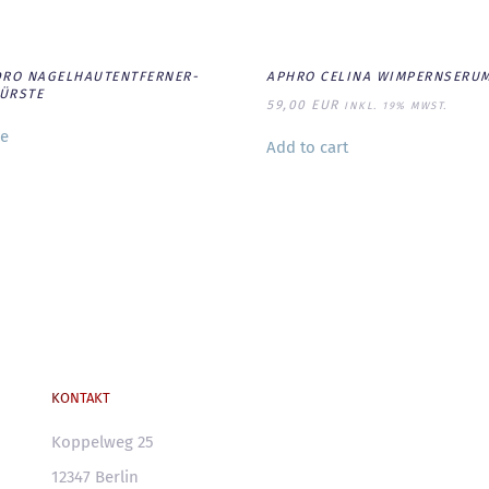
DRO NAGELHAUTENTFERNER-
APHRO CELINA WIMPERNSERU
BÜRSTE
59,00
EUR
INKL. 19% MWST.
e
Add to cart
KONTAKT
Koppelweg 25
12347 Berlin