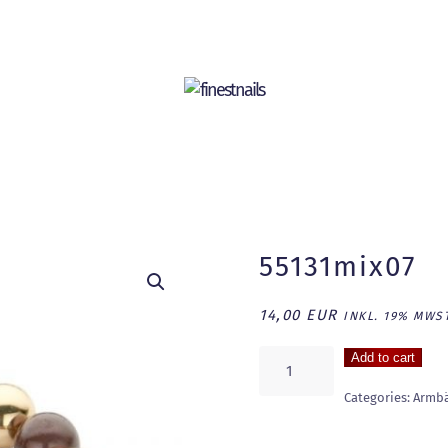
55131mix07
14,00
EUR
INKL. 19% MWST
55131MIX07
Add to cart
quantity
Categories:
Armb