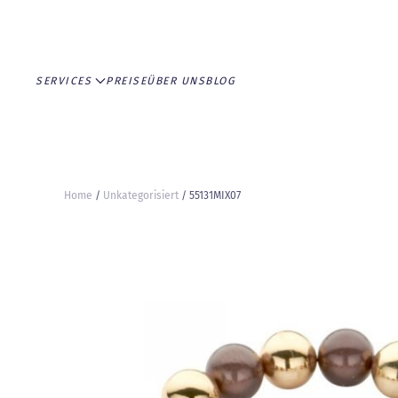
Skip to main content
SERVICES
PREISE
ÜBER UNS
BLOG
Home
/
Unkategorisiert
/ 55131MIX07